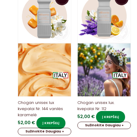
Chogan unisex lux
Chogan unisex lux.
kvepalai Nr. 144 vanilės
kvepalai Nr. 112
karamelė
52,00
€
Į KREPŠELĮ
52,00
€
Į KREPŠELĮ
Sužinokite Daugiau »
Sužinokite Daugiau »