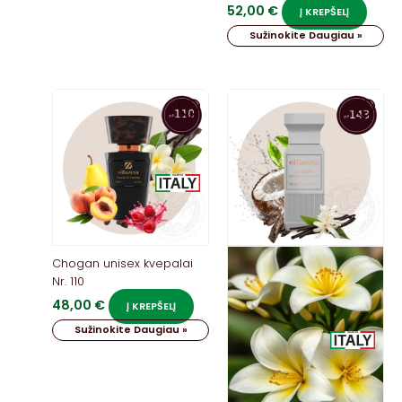
52,00
€
Į KREPŠELĮ
Sužinokite Daugiau »
Chogan unisex kvepalai
Nr. 110
48,00
€
Į KREPŠELĮ
Sužinokite Daugiau »