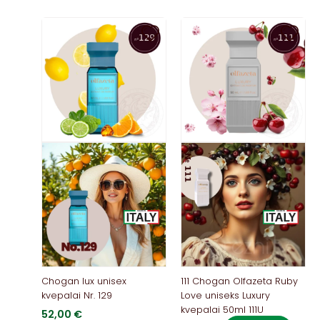
Chogan lux unisex
111 Chogan Olfazeta Ruby
kvepalai Nr. 129
Love uniseks Luxury
kvepalai 50ml 111U
52,00
€