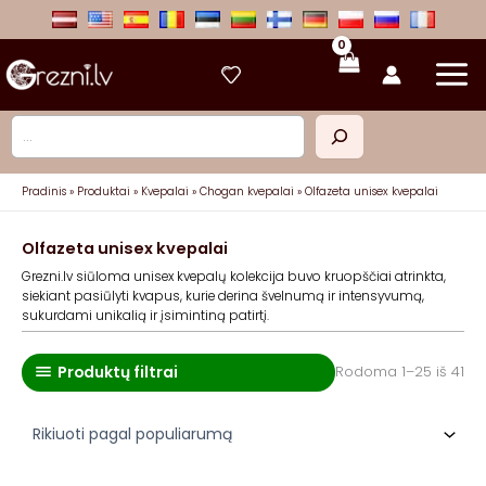
Pereiti
prie
turinio
Paieška
Pradinis
Produktai
Kvepalai
Chogan kvepalai
Olfazeta unisex kvepalai
Olfazeta unisex kvepalai
Grezni.lv siūloma unisex kvepalų kolekcija buvo kruopščiai atrinkta,
siekiant pasiūlyti kvapus, kurie derina švelnumą ir intensyvumą,
sukurdami unikalią ir įsimintiną patirtį.
Produktų filtrai
Rū
Rodoma 1–25 iš 41
pa
po