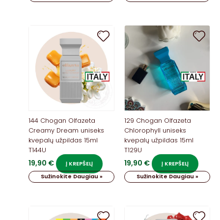
144 Chogan Olfazeta
129 Chogan Olfazeta
Creamy Dream uniseks
Chlorophyll uniseks
kvepalų užpildas 15ml
kvepalų užpildas 15ml
T144U
T129U
19,90
€
19,90
€
Į KREPŠELĮ
Į KREPŠELĮ
Sužinokite Daugiau »
Sužinokite Daugiau »