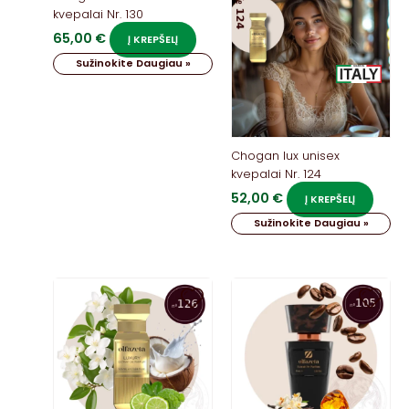
kvepalai Nr. 130
65,00
€
Į KREPŠELĮ
Sužinokite Daugiau »
Chogan lux unisex
kvepalai Nr. 124
52,00
€
Į KREPŠELĮ
Sužinokite Daugiau »