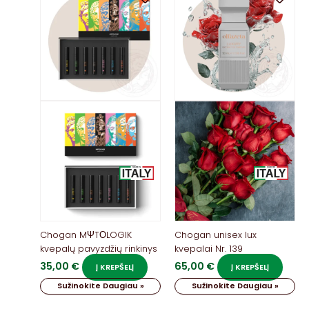
Chogan MΨTΟLOGIK
Chogan unisex lux
kvepalų pavyzdžių rinkinys
kvepalai Nr. 139
35,00
€
65,00
€
Į KREPŠELĮ
Į KREPŠELĮ
Sužinokite Daugiau »
Sužinokite Daugiau »