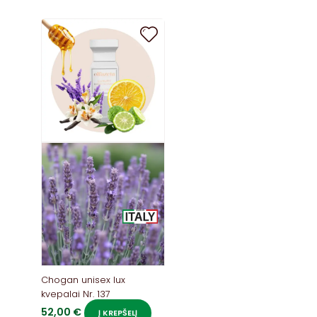
Chogan unisex lux
kvepalai Nr. 137
52,00
€
Į KREPŠELĮ