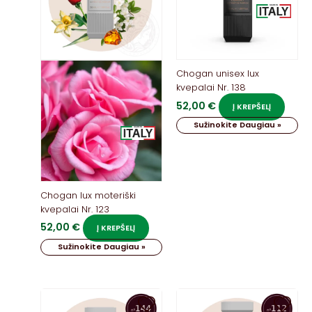
Chogan unisex lux
kvepalai Nr. 138
52,00
€
Į KREPŠELĮ
Sužinokite Daugiau »
Chogan lux moteriški
kvepalai Nr. 123
52,00
€
Į KREPŠELĮ
Sužinokite Daugiau »