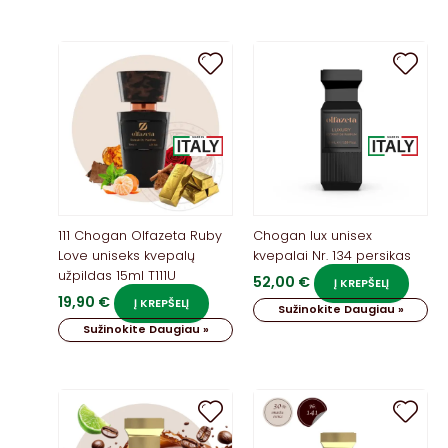
111 Chogan Olfazeta Ruby
Chogan lux unisex
Love uniseks kvepalų
kvepalai Nr. 134 persikas
užpildas 15ml T111U
52,00
€
Į KREPŠELĮ
19,90
€
Į KREPŠELĮ
Sužinokite Daugiau »
Sužinokite Daugiau »