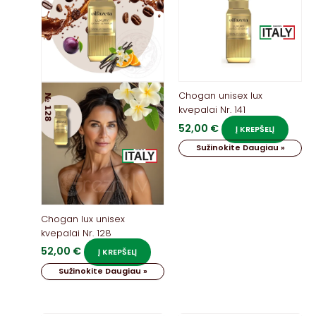
Chogan unisex lux
kvepalai Nr. 141
52,00
€
Į KREPŠELĮ
Sužinokite Daugiau »
Chogan lux unisex
kvepalai Nr. 128
52,00
€
Į KREPŠELĮ
Sužinokite Daugiau »