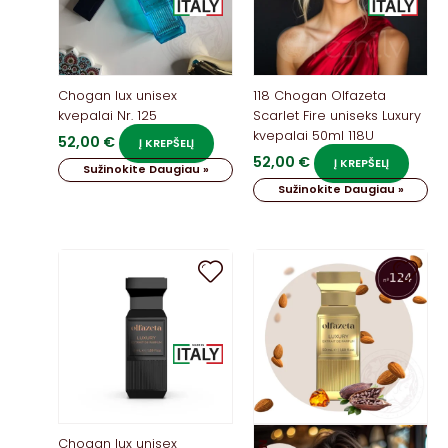
Chogan lux unisex
118 Chogan Olfazeta
kvepalai Nr. 125
Scarlet Fire uniseks Luxury
kvepalai 50ml 118U
52,00
€
Į KREPŠELĮ
52,00
€
Į KREPŠELĮ
Sužinokite Daugiau »
Sužinokite Daugiau »
Chogan lux unisex