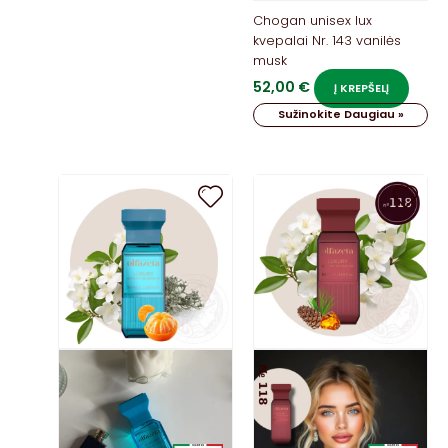
Chogan unisex lux
kvepalai Nr. 143 vanilės
musk
52,00
€
Į KREPŠELĮ
Sužinokite Daugiau »